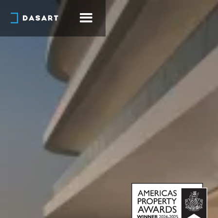
Apartamentos com aproximdamente 436m² e
cobertura duplex de 654m²