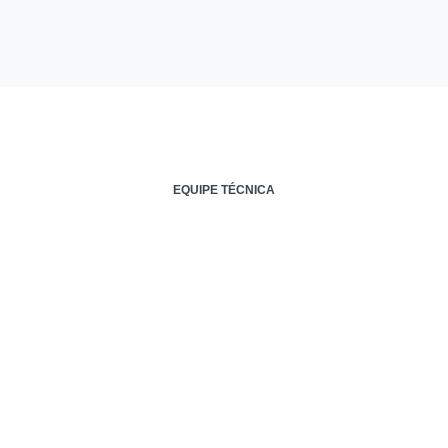
Endereço:
Av. Beira Mar, 1696
Meireles
EQUIPE TÉCNICA